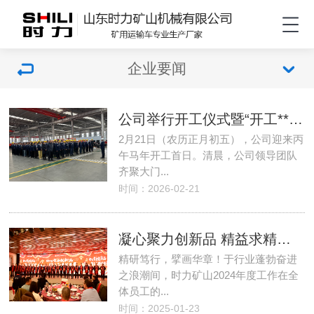
企业要闻
公司举行开工仪式暨“开工**课”
2月21日（农历正月初五），公司迎来丙
午马年开工首日。清晨，公司领导团队
齐聚大门...
时间：2026-02-21
凝心聚力创新品 精益求精提质量|时力矿山年会顺利举行，齐心迈向2025
精研笃行，擘画华章！于行业蓬勃奋进
之浪潮间，时力矿山2024年度工作在全
体员工的...
时间：2025-01-23