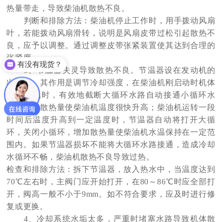
热量带走，导致柴油机散热不良。
判断和排除方法：柴油机停止工作时，用手拨动风扇
叶，若能拨动风扇滑转，说明是风扇皮带过松引起散热不
良，应予以调整。通过调整皮带张紧装置使其达到合理的
张紧度。
有没有现货？
3、节温器失灵导致散热不良。节温器设在发动机的
出水口，其作用是调节冷却强度，在柴油机刚启动时机体
温度较低时，有效地截断大循环水路自动接通小循环水
路，减少散热量使柴油机温度很快升高；柴油机运转一段
时间后温度升高到一定温度时，节温器自动将打开大循
环，关闭小循环，增加散热量使柴油机水温保持在一定范
围内。如果节温器损坏不能将大循环水路接通，造成冷却
水循环不畅，柴油机散热不良导致过热。
检查和排除方法：拆下节温器，放入热水中，当温度达到
70℃左右时，主阀门应开始打开，在80～86℃时应全部打
开，阀高一般不小于9mm。如不符合要求，应及时进行修
复或更换。
4、冷却系统水垢太多，严重时堵塞水路导致机体散