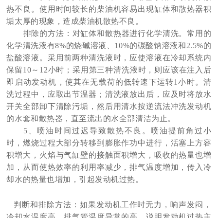
热不良。使用时间较长的柴油机容易出现缸体和散热器积
垢太厚的现象，造成柴油机散热不良。
排除的方法：对缸体和散热器进行化学清洗。常用的
化学清洗液有
8%的烧碱溶液、10%的碳酸钠溶液和2.5%的
盐酸溶液。采用前两种清洗液时，应使溶液在冷却系统内
保留10～12小时；采用第三种清洗液时，则应该在注入后
即启动发动机，使其在无载荷的低转速下运转1小时。清
洗过程中，应取出节温器；清洗液放出后，应及时将放水
开关全部卸下清除污垢，然后用清水按逆流法冲洗发动机
的水套和散热器，直至流出的水全部清洁为止。
5、喷油时间过迟导致散热不良。喷油提前角过小
时，燃烧过程大部分转移到膨胀作功中进行，活塞上方容
积增大，火焰与气缸壁的接触面积增大，吸收的热量也增
加，从而使热效率的利用率减少，排气温度增加，传入冷
却水的热量也增加，引起发动机过热。
判断和排除方法：如果发动机工作时无力，响声发闷，
冷却水温度高，排气管温度异常的高，说明发动机过热主